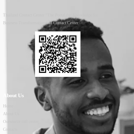
Thailand Contact Center “The Portal for Knowledge for
Business Transformation and Contact Center
About Us
Home
About Us
Oursource call center
Contacts