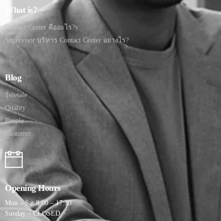
What is?
Contact Center คืออะไร?v
Supervisor บริหาร Contact Center อย่างไร?
Blog
Telesale
Quality
People
Customer
Opening Hours
Mon – Sat 8:00 – 17:30
Sunday – CLOSED