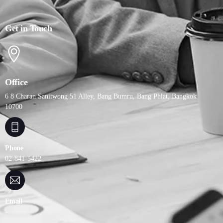
Get in Touch
Office
6 8 Charan Sanitwong 51 Alley, Bang Bumru, Bang Phlat, Bangkok
10700
Phone
02-841-5422
Email
–