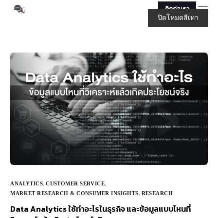
ติดต่อเรา
ปิดโหมดสีเทา
ANALYTICS
,
CUSTOMER SERVICE
,
MARKET RESEARCH & CONSUMER INSIGHTS
,
RESEARCH
Data Analytics ใช้ทำอะไรในธุรกิจ และข้อมูลแบบไหนที่