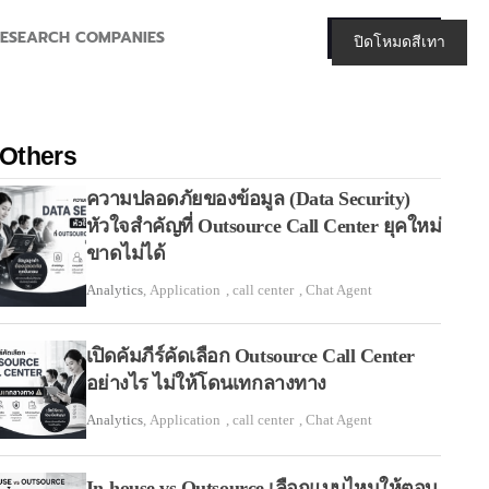
ESEARCH COMPANIES
ติดต่อเรา
ปิดโหมดสีเทา
Customer
Others
Technology of Customer Management
ความปลอดภัยของข้อมูล (Data Security)
หัวใจสำคัญที่ Outsource Call Center ยุคใหม่
Customer experience & Engagement
ขาดไม่ได้
Complaint management
Analytics
,
Application
,
call center
,
Chat Agent
Customer satification measurement and voice of customer
เปิดคัมภีร์คัดเลือก Outsource Call Center
อย่างไร ไม่ให้โดนเทกลางทาง
Analytics
,
Application
,
call center
,
Chat Agent
In-house vs Outsource เลือกแบบไหนให้ตอบ