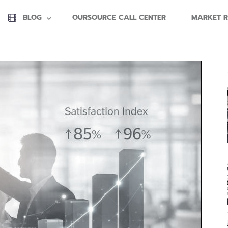
BLOG
OURSOURCE CALL CENTER
MARKET R
ale
Qualtity
People
Quality Management
People Management