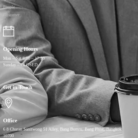
People
Customer
Opening Hours
Mon – Sat 8:00 – 17:30
Sunday – CLOSED
Get in Touch
Office
6 8 Charan Sanitwong 51 Alley, Bang Bumru, Bang Phlat, Bangkok
10700