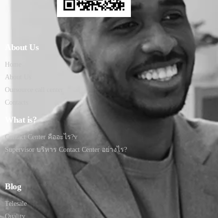
About Us
Home
About Us
Oursource call center
Contacts
What is?
Contact Center คืออะไร?v
Supervisor บริหาร Contact Center อย่างไร?
Blog
Telesale
Quality