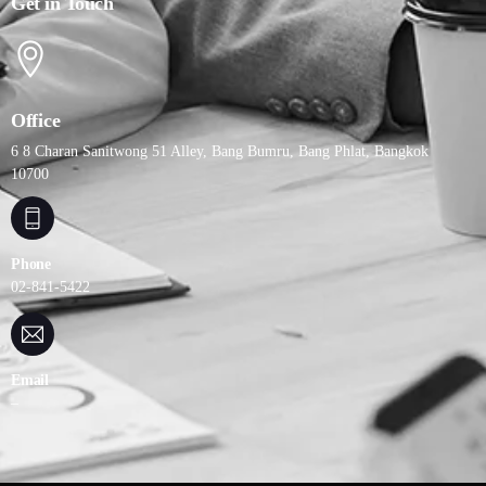
Get in Touch
Office
6 8 Charan Sanitwong 51 Alley, Bang Bumru, Bang Phlat, Bangkok
10700
Phone
02-841-5422
Email
–