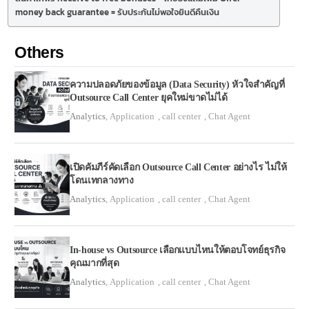
money back guarantee = รับประกันไม่พอใจยินดีคืนเงิน
Others
ความปลอดภัยของข้อมูล (Data Security) หัวใจสำคัญที่
Outsource Call Center ยุคใหม่ขาดไม่ได้
Analytics
,
Application
,
call center
,
Chat Agent
เปิดคัมภีร์คัดเลือก Outsource Call Center อย่างไร ไม่ให้
โดนเทกลางทาง
Analytics
,
Application
,
call center
,
Chat Agent
In-house vs Outsource เลือกแบบไหนให้ตอบโจทย์ธุรกิจ
คุณมากที่สุด
Analytics
,
Application
,
call center
,
Chat Agent