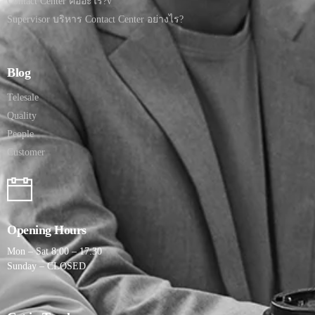
Contact Center คืออะไร?v
Supervisor บริหาร Contact Center อย่างไร?
Blog
Telesale
Quality
People
Customer
Opening Hours
Mon – Sat 8:00 – 17:30
Sunday – CLOSED