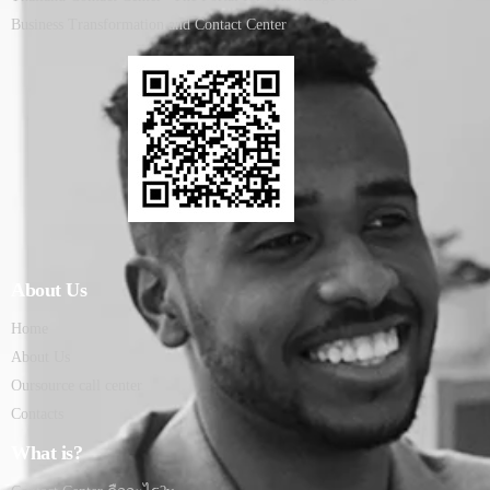
Business Transformation and Contact Center
About Us
Home
About Us
Oursource call center
Contacts
What is?